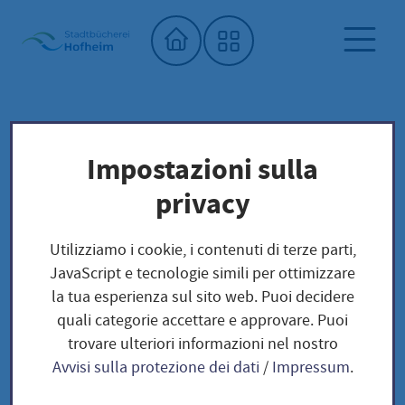
Home"
Biblioteca comunale
Biblioteca dei semi
Impostazioni sulla
Unser Saatgut: Aussaat - Ernte -
privacy
Samengewinnung
GURKEN
Fruchtgemüse
Utilizziamo i cookie, i contenuti di terze parti,
JavaScript e tecnologie simili per ottimizzare
la tua esperienza sul sito web. Puoi decidere
GURKEN
quali categorie accettare e approvare. Puoi
trovare ulteriori informazioni nel nostro
Avvisi sulla protezione dei dati
/
Impressum
.