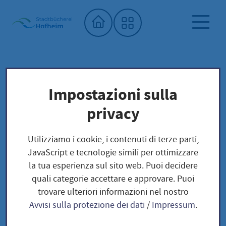
Home"
Biblioteca comunale
Biblioteca dei semi
Impostazioni sulla
Unser Saatgut: Aussaat - Ernte -
privacy
Samengewinnung
BROKKOLI
Kohl und Körner
Utilizziamo i cookie, i contenuti di terze parti,
JavaScript e tecnologie simili per ottimizzare
la tua esperienza sul sito web. Puoi decidere
BROKKOLI
quali categorie accettare e approvare. Puoi
trovare ulteriori informazioni nel nostro
Avvisi sulla protezione dei dati
/
Impressum
.