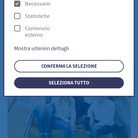
O
Necessario
Brokkoli Calinaro / Brassica
p
oleracia
Statistiche
z
Contenuto
i
esterno
o
Mostra ulteriori dettagli
n
i
CONFERMA LA SELEZIONE
SELEZIONA TUTTO