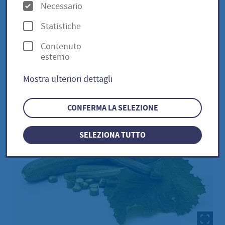
O
Cucurbita pepo
Necessario
p
Statistiche
z
Contenuto
i
Zucchini Courcourzelle /
esterno
o
Cucurbita pepo
Mostra ulteriori dettagli
n
i
CONFERMA LA SELEZIONE
SELEZIONA TUTTO