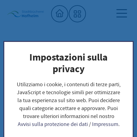
Home"
Biblioteca comunale
Biblioteca dei semi
Impostazioni sulla
Unser Saatgut: Aussaat - Ernte -
privacy
Samengewinnung
Fruchtgemüse
KÜRBISGEWÄCHSE
Utilizziamo i cookie, i contenuti di terze parti,
Zucchini Courcourzelle/ Cucurbita pepo
JavaScript e tecnologie simili per ottimizzare
la tua esperienza sul sito web. Puoi decidere
quali categorie accettare e approvare. Puoi
Zucchini
trovare ulteriori informazioni nel nostro
Avvisi sulla protezione dei dati
/
Impressum
.
Courcourzelle/