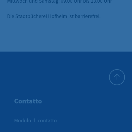
Mittwoch und Samstag: 09.00 Uhr bis 13.00 Uhr
Die Stadtbücherei Hofheim ist barrierefrei.
All'inizio 
Contatto
Modulo di contatto