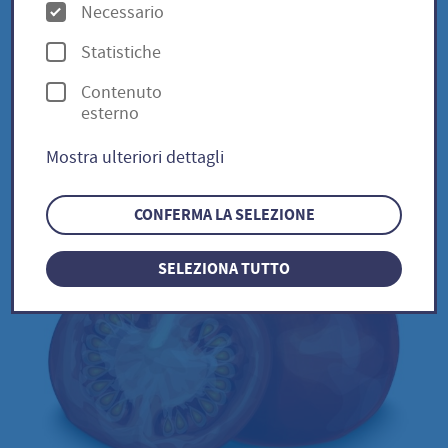
O
Necessario
p
Statistiche
z
Dorenia / Solanum
Contenuto
i
esterno
lycopersicum
o
Mostra ulteriori dettagli
n
i
CONFERMA LA SELEZIONE
SELEZIONA TUTTO