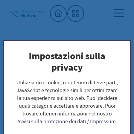
Home"
Biblioteca comunale
Biblioteca dei semi
Impostazioni sulla
Unser Saatgut: Aussaat - Ernte -
privacy
Samengewinnung
Fruchtgemüse
TOMATEN
Utilizziamo i cookie, i contenuti di terze parti,
Dorenia / Solanum lycopersicum
JavaScript e tecnologie simili per ottimizzare
la tua esperienza sul sito web. Puoi decidere
quali categorie accettare e approvare. Puoi
Dorenia / Solanum
trovare ulteriori informazioni nel nostro
Avvisi sulla protezione dei dati
/
Impressum
.
lycopersicum