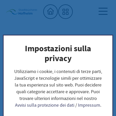
Home"
Biblioteca comunale
Biblioteca dei semi
Impostazioni sulla
Unser Saatgut: Aussaat - Ernte -
privacy
Samengewinnung
Kräuter und Blumen
BLUMEN
Utilizziamo i cookie, i contenuti di terze parti,
Islandmohn / Papaver nudicaule
JavaScript e tecnologie simili per ottimizzare
la tua esperienza sul sito web. Puoi decidere
quali categorie accettare e approvare. Puoi
Islandmohn / Papaver
trovare ulteriori informazioni nel nostro
Avvisi sulla protezione dei dati
/
Impressum
.
nudicaule