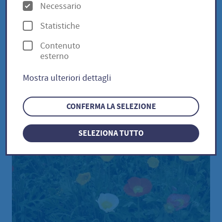
O
Necessario
p
Statistiche
Islandmohn / Papaver nudicaule
z
Contenuto
i
esterno
o
Mostra ulteriori dettagli
n
i
CONFERMA LA SELEZIONE
SELEZIONA TUTTO