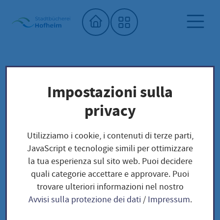
Home"
Biblioteca comunale
Biblioteca dei semi
Impostazioni sulla
Unser Saatgut: Aussaat - Ernte -
privacy
Samengewinnung
Kräuter und Blumen
BLUMEN
Utilizziamo i cookie, i contenuti di terze parti,
Buschzinnie / Zinnia angustifolia
JavaScript e tecnologie simili per ottimizzare
la tua esperienza sul sito web. Puoi decidere
quali categorie accettare e approvare. Puoi
Buschzinnie / Zinnia
trovare ulteriori informazioni nel nostro
Avvisi sulla protezione dei dati
/
Impressum
.
angustifolia