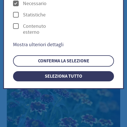
O
Necessario
p
Statistiche
Buschzinnie / Zinnia
z
Contenuto
i
angustifolia
esterno
o
Mostra ulteriori dettagli
n
i
CONFERMA LA SELEZIONE
SELEZIONA TUTTO