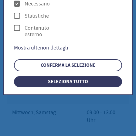
O
Necessario
Stadtbücherei Hofheim
p
Statistiche
z
Contenuto
i
esterno
Öffnungszeiten
o
Mostra ulteriori dettagli
n
Montag
geschlossen
i
CONFERMA LA SELEZIONE
13:00 - 18:00
Dienstag, Donnerstag,
Uhr
SELEZIONA TUTTO
Freitag
Mittwoch, Samstag
09:00 - 13:00
Uhr