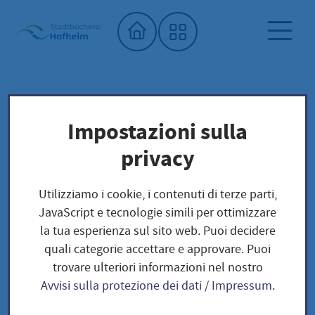
Home"
Biblioteca comunale
Biblioteca dei semi
Impostazioni sulla
Unser Saatgut: Aussaat - Ernte -
privacy
Samengewinnung
Hülsenfrüchte
Utilizziamo i cookie, i contenuti di terze parti,
Stangenbohne "Herrenböhnli" / Phaseolus
JavaScript e tecnologie simili per ottimizzare
vulgaris
la tua esperienza sul sito web. Puoi decidere
quali categorie accettare e approvare. Puoi
trovare ulteriori informazioni nel nostro
Stangenbohne
Avvisi sulla protezione dei dati
/
Impressum
.