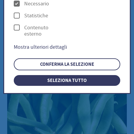
"Herrenböhnli" /
O
Necessario
p
Phaseolus vulgaris
Statistiche
z
Contenuto
i
esterno
o
Stangenbohne "Herrenböhnli" /
Mostra ulteriori dettagli
n
Phaseolus vulgaris
i
CONFERMA LA SELEZIONE
SELEZIONA TUTTO