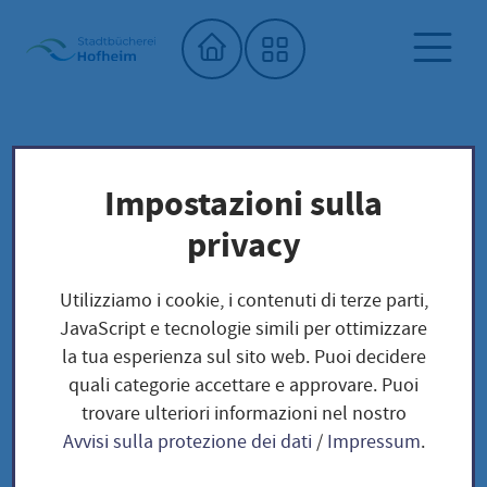
Home"
Biblioteca comunale
Biblioteca dei semi
Impostazioni sulla
Unser Saatgut: Aussaat - Ernte -
privacy
Samengewinnung
Fruchtgemüse
TOMATEN
Utilizziamo i cookie, i contenuti di terze parti,
Costoluto Fiorentino - Solanum lycopersicum
JavaScript e tecnologie simili per ottimizzare
la tua esperienza sul sito web. Puoi decidere
quali categorie accettare e approvare. Puoi
Costoluto Fiorentino -
trovare ulteriori informazioni nel nostro
Avvisi sulla protezione dei dati
/
Impressum
.
Solanum