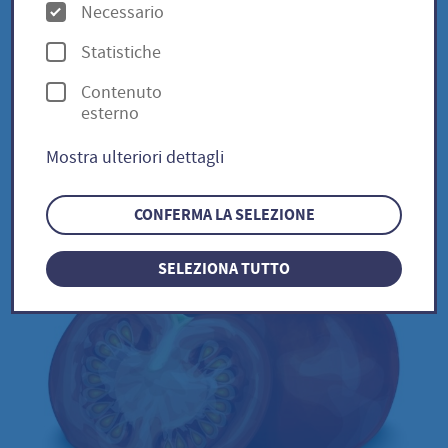
O
lycopersicum
Necessario
p
Statistiche
z
Contenuto
i
Costoluto Fiorentino - Solanum
esterno
o
lycopersicum
Mostra ulteriori dettagli
n
i
CONFERMA LA SELEZIONE
SELEZIONA TUTTO