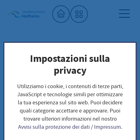
Home"
Biblioteca comunale
Biblioteca dei semi
Impostazioni sulla
Unser Saatgut: Aussaat - Ernte -
privacy
Samengewinnung
Fruchtgemüse
TOMATEN
Utilizziamo i cookie, i contenuti di terze parti,
Black Zebra / Solanum lycopersicum
JavaScript e tecnologie simili per ottimizzare
la tua esperienza sul sito web. Puoi decidere
quali categorie accettare e approvare. Puoi
Black Zebra / Solanum
trovare ulteriori informazioni nel nostro
Avvisi sulla protezione dei dati
/
Impressum
.
lycopersicum