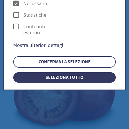
O
Necessario
p
Statistiche
Black Zebra/ Solanum
z
Contenuto
i
lycopersicum
esterno
o
Mostra ulteriori dettagli
n
i
CONFERMA LA SELEZIONE
SELEZIONA TUTTO