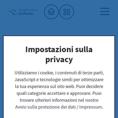
Home"
Biblioteca comunale
Offerte digitali
Impostazioni sulla
NEU: enote
privacy
NEU: enote
Utilizziamo i cookie, i contenuti di terze parti,
JavaScript e tecnologie simili per ottimizzare
la tua esperienza sul sito web. Puoi decidere
quali categorie accettare e approvare. Puoi
enote
trovare ulteriori informazioni nel nostro
Avvisi sulla protezione dei dati
/
Impressum
.