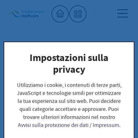
Home"
Biblioteca comunale
Biblioteca dei semi
Impostazioni sulla
Unser Saatgut: Aussaat - Ernte -
privacy
Samengewinnung
Zwiebelgewächse und Wurzelgemüse
Utilizziamo i cookie, i contenuti di terze parti,
Zwiebelgewächse
JavaScript e tecnologie simili per ottimizzare
Porree Atlanta / Allium porrum
la tua esperienza sul sito web. Puoi decidere
quali categorie accettare e approvare. Puoi
trovare ulteriori informazioni nel nostro
Porree Atlanta / Allium
Avvisi sulla protezione dei dati
/
Impressum
.