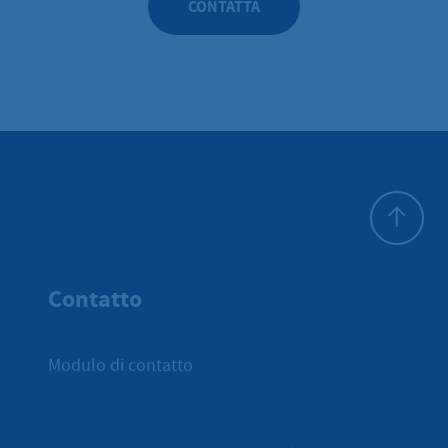
CONTATTA
All'inizio 
Contatto
Modulo di contatto