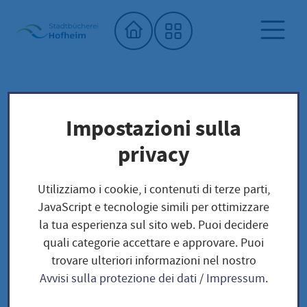
Home"
Per asili e scuole
Biblioteca comunale
Impostazioni sulla
privacy
Per asili e scuole
Utilizziamo i cookie, i contenuti di terze parti,
JavaScript e tecnologie simili per ottimizzare
la tua esperienza sul sito web. Puoi decidere
Als Bildungspartner für Kitas und Schulen bietet
quali categorie accettare e approvare. Puoi
die Stadtbücherei Hofheim ein vielfältiges
trovare ulteriori informazioni nel nostro
Angebot. Ob Führungen oder Lesungen – für jede
Avvisi sulla protezione dei dati
/
Impressum
.
Altersgruppe ist etwas dabei!