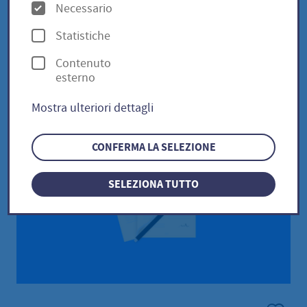
O
Necessario
Bei Interesse kontaktieren Sie uns gerne:
p
Statistiche
E-Mail
stadtbuecherei(at)hofheim.de
z
Telefon 06192 202-575 oder 202-576.
Contenuto
i
esterno
o
Mostra ulteriori dettagli
n
i
CONFERMA LA SELEZIONE
SELEZIONA TUTTO