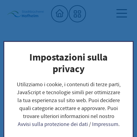
Home"
Biblioteca comunale
Biblioteca dei semi
Impostazioni sulla
Unser Saatgut: Aussaat - Ernte -
privacy
Samengewinnung
Fruchtgemüse
TOMATEN
Utilizziamo i cookie, i contenuti di terze parti,
Ruthje - Solanum lycopersicum
JavaScript e tecnologie simili per ottimizzare
la tua esperienza sul sito web. Puoi decidere
quali categorie accettare e approvare. Puoi
Ruthje - Solanum
trovare ulteriori informazioni nel nostro
Avvisi sulla protezione dei dati
/
Impressum
.
lycopersicum