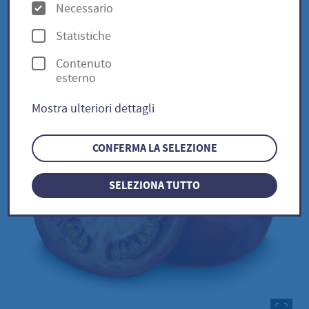
O
Necessario
p
Statistiche
Ruthje / Solanum lycopersicum
z
Contenuto
i
esterno
o
Mostra ulteriori dettagli
n
i
CONFERMA LA SELEZIONE
SELEZIONA TUTTO