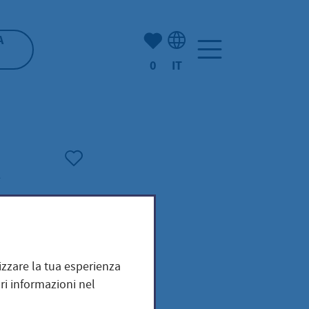
(Mio) Hofheim:
A
0
IT
Selezione della lingua: It
mizzare la tua esperienza
ri informazioni nel