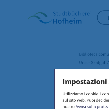
Home"
Biblioteca com
Unser Saatgut: 
Ker
KRÄUTER
Impostazioni 
Kerb
Utilizziamo i cookie, i co
sul sito web. Puoi decider
nostro
Avvisi sulla protez