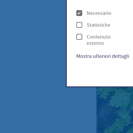
cere
O
Necessario
p
Statistiche
z
Kerbel
Contenuto
i
esterno
o
Mostra ulteriori dettagli
n
i