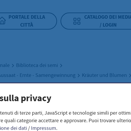
PORTALE DELLA
CATALOGO DEI MEDI
CITTÀ
/ LOGIN
unale
Biblioteca dei semi
Aussaat - Ernte - Samengewinnung
Kräuter und Blumen
bel / Anthriscus cerefolium
sulla privacy
el / Anthriscus
ntenuti di terze parti, JavaScript e tecnologie simili per otti
e quali categorie accettare e approvare. Puoi trovare ulterio
ione dei dati
/
Impressum
.