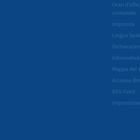
Orari d'uffi
comunale
Impronta
Lingua facil
Dichiarazion
Informativa 
Mappa del s
Accesso (Ex
RSS-Feed
Impostazion