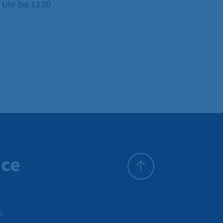
Uhr bis 13.00
ice
All'inizio della pagina
i