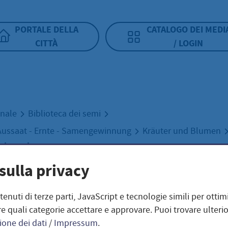
PORTALE DELLA
CATALOGO DEI MEDI
CITTÀ
/ LOGIN
unale
Biblioteca dei semi
Aussaat - Ernte - Samengewinnung
Kräuter und Blumen
icia sepium
sulla privacy
e Wicke / Vicia s
ntenuti di terze parti, JavaScript e tecnologie simili per otti
e quali categorie accettare e approvare. Puoi trovare ulterio
ione dei dati
/
Impressum
.