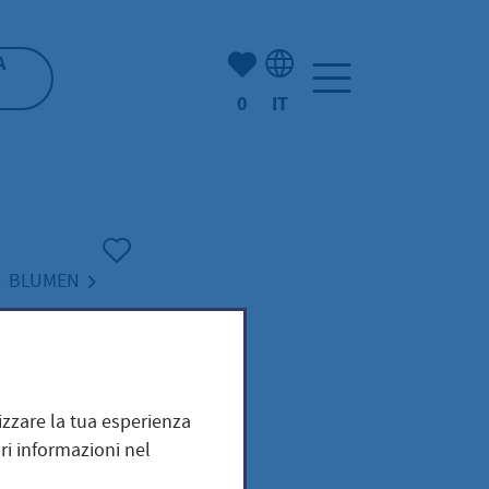
(Mio) Hofheim:
A
0
IT
Selezione della lingua: It
BLUMEN
epium
mizzare la tua esperienza
ri informazioni nel