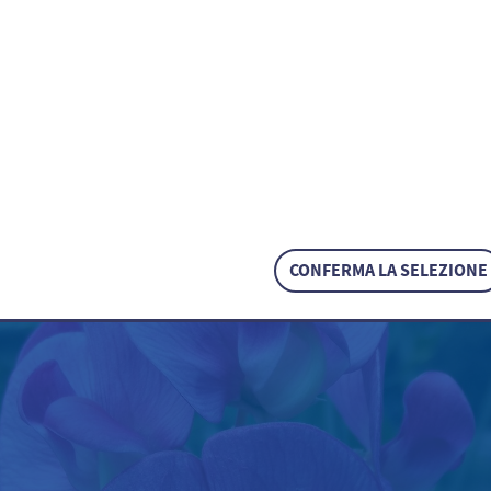
Wicke / Vicia sepium
CONFERMA LA SELEZIONE