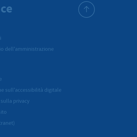
ice
All'inizio della pagina
i
cio dell'amministrazione
e
e sull'accessibilità digitale
sulla privacy
ito
tranet)