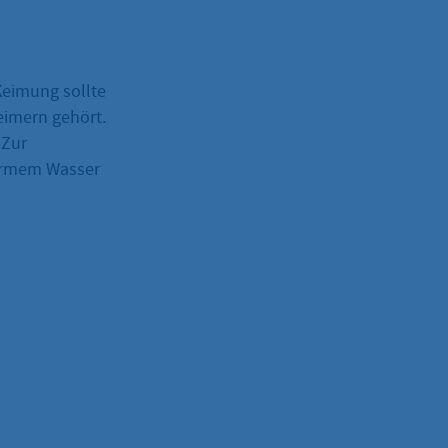
Keimung sollte
eimern gehört.
 Zur
armem Wasser