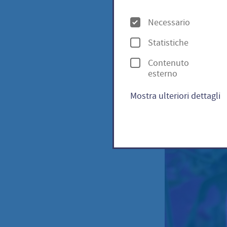
O
Pinke 
Necessario
p
Statistiche
z
Contenuto
i
esterno
o
Mostra ulteriori dettagli
n
i