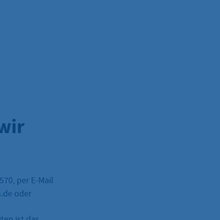
wir
–570
, per E-Mail
m.de
oder
ten ist das