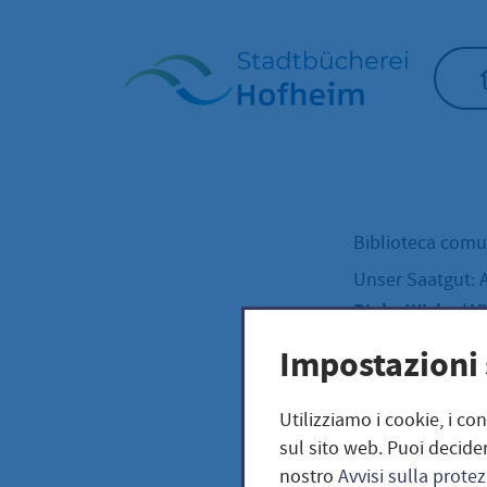
Home"
Biblioteca com
Unser Saatgut: 
Pinke Wicke / V
Impostazioni 
Pink
Utilizziamo i cookie, i co
sul sito web. Puoi decider
nostro
Avvisi sulla protez