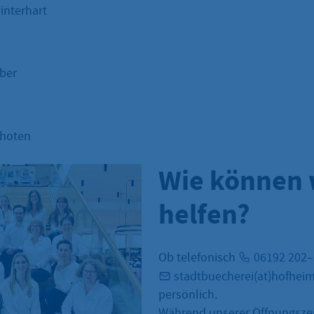
interhart
ber
choten
Wie können 
helfen?
Ob telefonisch
06192 202
stadtbuecherei(at)hofhei
persönlich.
Während unserer Öffnungszei