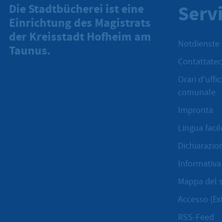
Serv
Die Stadtbücherei ist eine
Einrichtung des Magistrats
der Kreisstadt Hofheim am
Notdienste
Taunus.
Contattatec
Orari d'uffi
comunale
Impronta
Lingua facil
Dichiarazion
Informativa 
Mappa del s
Accesso (Ex
RSS-Feed