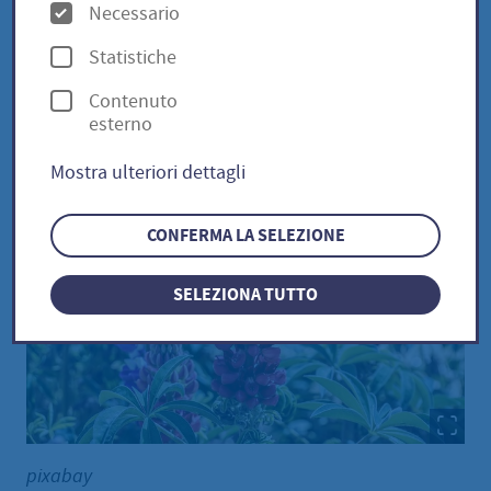
O
Necessario
p
Statistiche
Gartenlupine / Lupinus
z
Contenuto
i
polyphyllus
esterno
o
Mostra ulteriori dettagli
n
i
CONFERMA LA SELEZIONE
SELEZIONA TUTTO
pixabay