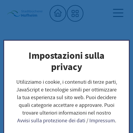
Home"
Biblioteca comunale
Biblioteca dei semi
Impostazioni sulla
Unser Saatgut: Aussaat - Ernte -
privacy
Samengewinnung
Kräuter und Blumen
BLUMEN
Utilizziamo i cookie, i contenuti di terze parti,
Gartenlupine / Lupinus polyphyllus
JavaScript e tecnologie simili per ottimizzare
la tua esperienza sul sito web. Puoi decidere
quali categorie accettare e approvare. Puoi
Gartenlupine /
trovare ulteriori informazioni nel nostro
Avvisi sulla protezione dei dati
/
Impressum
.
Lupinus polyphyllus