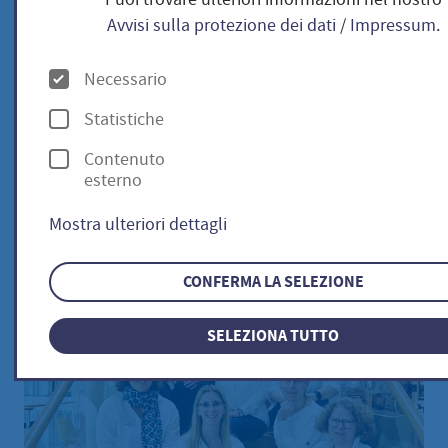
Avvisi sulla protezione dei dati
/
Impressum
.
Guidelines_and_Services_Public_Librar
(PDF
(7,52 MB))
O
Necessario
p
Statistiche
z
Contenuto
i
esterno
o
Mostra ulteriori dettagli
n
i
CONFERMA LA SELEZIONE
SELEZIONA TUTTO