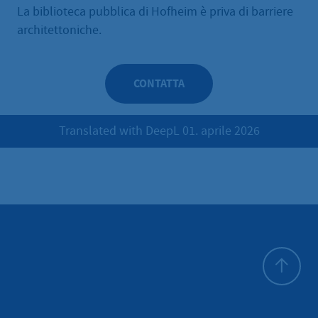
La biblioteca pubblica di Hofheim è priva di barriere
architettoniche.
CONTATTA
Translated with DeepL 01. aprile 2026
All'inizio 