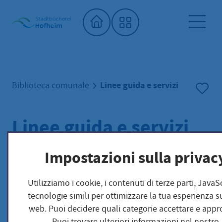
Home"
Linee guida e servizi
Biblioteca comunale
Linee guida e servizi
Impostazioni sulla privac
Linee guida e servizi della
Utilizziamo i cookie, i contenuti di terze parti, JavaS
tecnologie simili per ottimizzare la tua esperienza su
biblioteca pubblica
web. Puoi decidere quali categorie accettare e appr
Puoi trovare ulteriori informazioni nel nostro