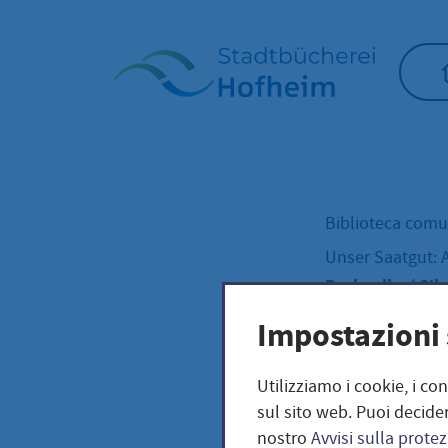
Home"
Biblioteca com
Unser Saatgut: 
Pechnelke / Sile
Impostazioni 
Pech
Utilizziamo i cookie, i co
sul sito web. Puoi decider
nostro
Avvisi sulla protez