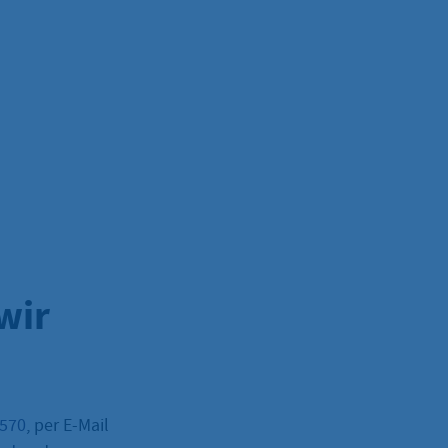
wir
–570
, per E-Mail