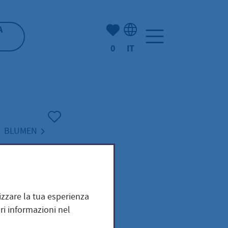
(Mio) Hofheim:
A
0
IT
Selezione della lingua: It
BLUMEN
mizzare la tua esperienza
ri informazioni nel