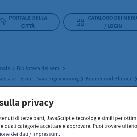
PORTALE DELLA
CATALOGO DEI MEDI
CITTÀ
/ LOGIN
unale
Biblioteca dei semi
Aussaat - Ernte - Samengewinnung
Kräuter und Blumen
ne viscaria
sulla privacy
nelke / Silene
ntenuti di terze parti, JavaScript e tecnologie simili per otti
e quali categorie accettare e approvare. Puoi trovare ulterio
ione dei dati
/
Impressum
.