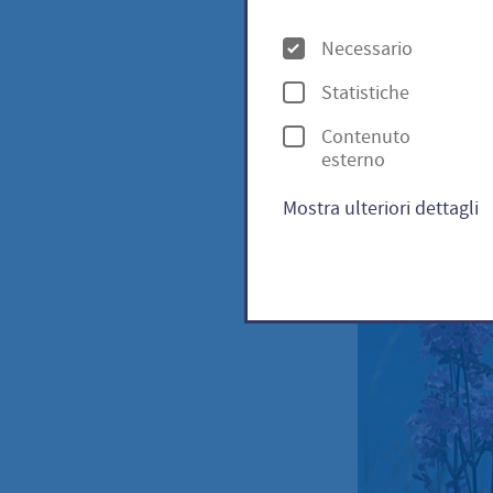
visc
O
Necessario
p
Statistiche
z
Pechnel
Contenuto
i
esterno
o
Mostra ulteriori dettagli
n
i