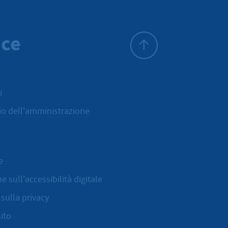
ice
All'inizio della pagina
i
cio dell'amministrazione
e
e sull'accessibilità digitale
sulla privacy
ito