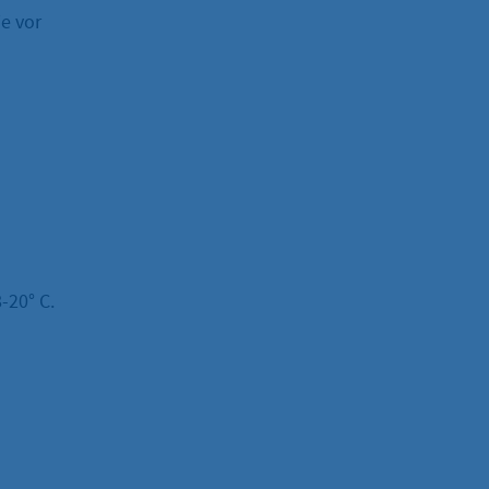
ie vor
-20° C.