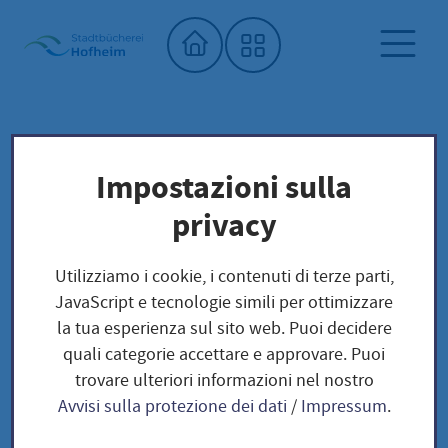
Home"
Biblioteca comunale
Biblioteca dei semi
Impostazioni sulla
Unser Saatgut: Aussaat - Ernte -
privacy
Samengewinnung
Bienenweide
Utilizziamo i cookie, i contenuti di terze parti,
JavaScript e tecnologie simili per ottimizzare
Bienenweide
la tua esperienza sul sito web. Puoi decidere
quali categorie accettare e approvare. Puoi
trovare ulteriori informazioni nel nostro
Avvisi sulla protezione dei dati
/
Impressum
.