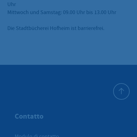
Uhr
Mittwoch und Samstag: 09.00 Uhr bis 13.00 Uhr
Die Stadtbücherei Hofheim ist barrierefrei.
All'inizio 
Contatto
Modulo di contatto