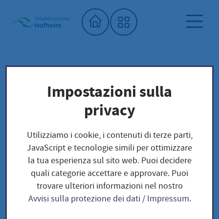
Home"
Biblioteca comunale
Biblioteca dei semi
Impostazioni sulla
Unser Saatgut: Aussaat - Ernte -
privacy
Samengewinnung
Kräuter und Blumen
BLUMEN
Utilizziamo i cookie, i contenuti di terze parti,
Stockrose / Alcea rosea
JavaScript e tecnologie simili per ottimizzare
la tua esperienza sul sito web. Puoi decidere
quali categorie accettare e approvare. Puoi
Stockrose / Alcea
trovare ulteriori informazioni nel nostro
Avvisi sulla protezione dei dati
/
Impressum
.
rosea