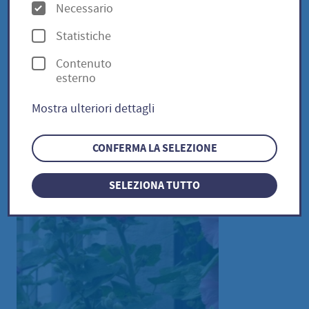
O
Necessario
p
Statistiche
Stockrose / Alcea rosea
z
Contenuto
i
esterno
o
Mostra ulteriori dettagli
n
i
CONFERMA LA SELEZIONE
SELEZIONA TUTTO