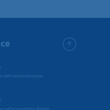
ice
All'inizio della pagina
i
cio dell'amministrazione
e
e sull'accessibilità digitale