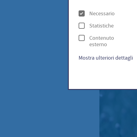
caro
O
Necessario
p
Statistiche
z
Wilde 
Contenuto
i
esterno
o
Mostra ulteriori dettagli
n
i