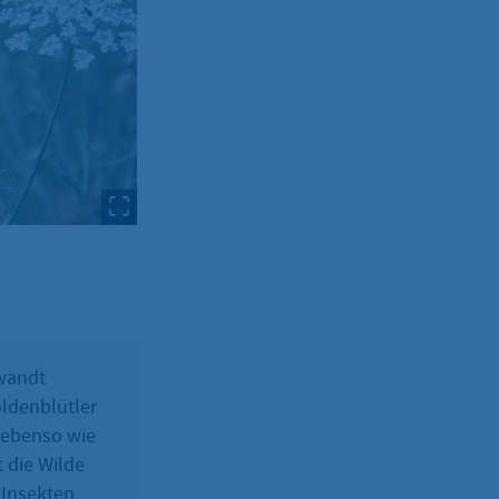
rwandt
oldenblütler
e ebenso wie
 die Wilde
 Insekten