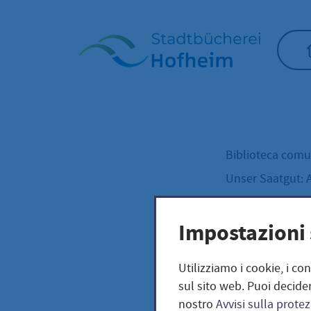
Home"
Biblioteca com
Unser Saatgut: 
Wil
KRÄUTER
Impostazioni 
Wild
Utilizziamo i cookie, i co
sul sito web. Puoi decider
nostro
Avvisi sulla protez