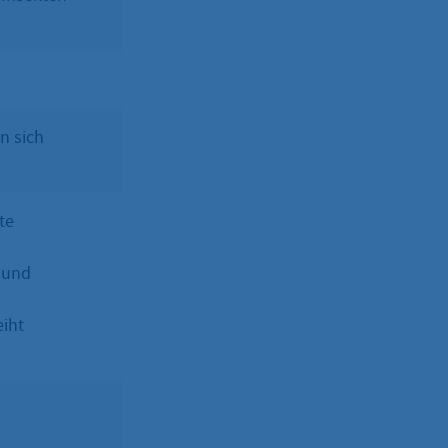
n sich
te
 und
eiht