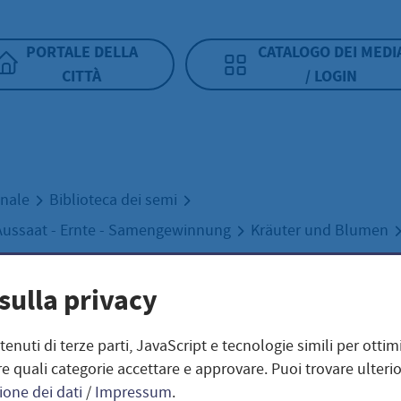
PORTALE DELLA
CATALOGO DEI MEDI
CITTÀ
/ LOGIN
unale
Biblioteca dei semi
Aussaat - Ernte - Samengewinnung
Kräuter und Blumen
de Möhre / Dancus carota
sulla privacy
e Möhre / Dancus
ntenuti di terze parti, JavaScript e tecnologie simili per otti
e quali categorie accettare e approvare. Puoi trovare ulterio
ione dei dati
/
Impressum
.