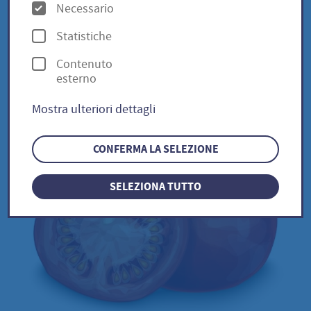
O
Necessario
p
Statistiche
San Pizzuolo / Solanum
z
Contenuto
i
lycopersicum
esterno
o
Mostra ulteriori dettagli
n
i
CONFERMA LA SELEZIONE
SELEZIONA TUTTO