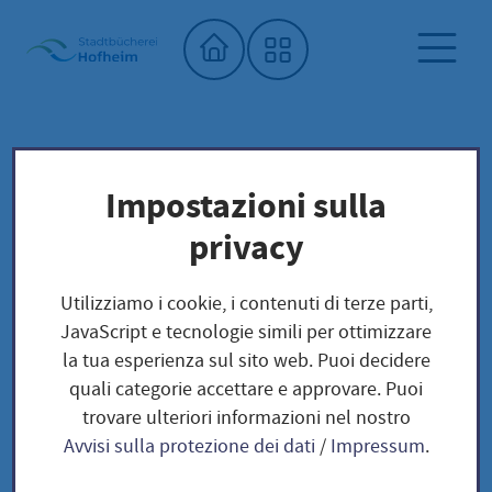
Home"
Biblioteca comunale
Biblioteca dei semi
Impostazioni sulla
Unser Saatgut: Aussaat - Ernte -
privacy
Samengewinnung
Fruchtgemüse
TOMATEN
Utilizziamo i cookie, i contenuti di terze parti,
San Pizzuolo- Solanum lycopersicum
JavaScript e tecnologie simili per ottimizzare
la tua esperienza sul sito web. Puoi decidere
quali categorie accettare e approvare. Puoi
San Pizzuolo- Solanum
trovare ulteriori informazioni nel nostro
Avvisi sulla protezione dei dati
/
Impressum
.
lycopersicum