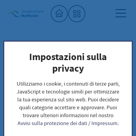
Home"
Biblioteca comunale
Per asili e scuole
Impostazioni sulla
Leseausweis für Institutionen
privacy
Leseausweis für
Utilizziamo i cookie, i contenuti di terze parti,
JavaScript e tecnologie simili per ottimizzare
Institutionen
la tua esperienza sul sito web. Puoi decidere
quali categorie accettare e approvare. Puoi
trovare ulteriori informazioni nel nostro
Avvisi sulla protezione dei dati
/
Impressum
.
Sie arbeiten in der Kita oder Schule und möchten für
Ihre Gruppe oder Klasse Medien in der Stadtbücherei