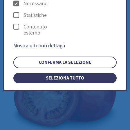
O
Necessario
p
Statistiche
Druschba / Solanum
z
Contenuto
i
Lycopersicum
esterno
o
Mostra ulteriori dettagli
n
i
CONFERMA LA SELEZIONE
SELEZIONA TUTTO