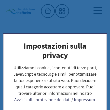
Home"
Biblioteca comunale
Biblioteca dei semi
Impostazioni sulla
Unser Saatgut: Aussaat - Ernte -
privacy
Samengewinnung
Fruchtgemüse
TOMATEN
Utilizziamo i cookie, i contenuti di terze parti,
Druschba / Solanum Lycopersicum
JavaScript e tecnologie simili per ottimizzare
la tua esperienza sul sito web. Puoi decidere
quali categorie accettare e approvare. Puoi
Druschba / Solanum
trovare ulteriori informazioni nel nostro
Avvisi sulla protezione dei dati
/
Impressum
.
Lycopersicum