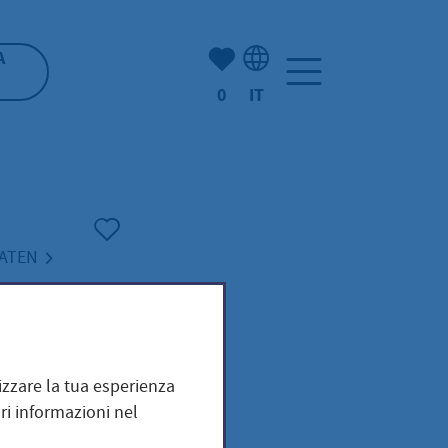
(Mio) Hofheim:
A
0
IT
Selezione della lingua: It
ATEN
mizzare la tua esperienza
ri informazioni nel