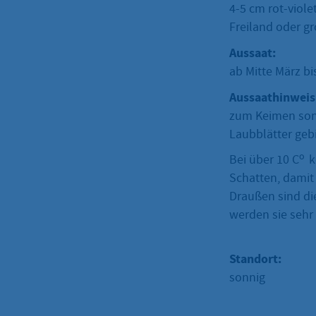
4-5 cm rot-viole
Freiland oder g
Aussaat:
ab Mitte März bi
Aussaathinweis
zum Keimen sonn
Laubblätter gebi
o
Bei über 10 C
k
Schatten, damit
Draußen sind die
werden sie sehr 
Standort:
sonnig