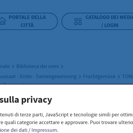
PORTALE DELLA
CATALOGO DEI MEDI
CITTÀ
/ LOGIN
unale
Biblioteca dei semi
Aussaat - Ernte - Samengewinnung
Fruchtgemüse
TOM
m lycopersicum
sulla privacy
5 - Solanum
ntenuti di terze parti, JavaScript e tecnologie simili per otti
e quali categorie accettare e approvare. Puoi trovare ulterio
ione dei dati
/
Impressum
.