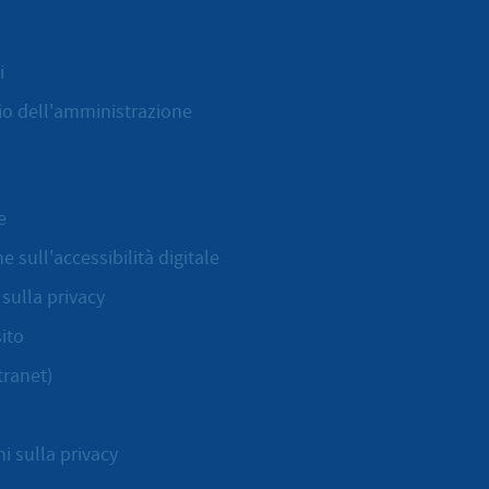
All'inizio della pagina
i
cio dell'amministrazione
e
e sull'accessibilità digitale
sulla privacy
ito
tranet)
i sulla privacy