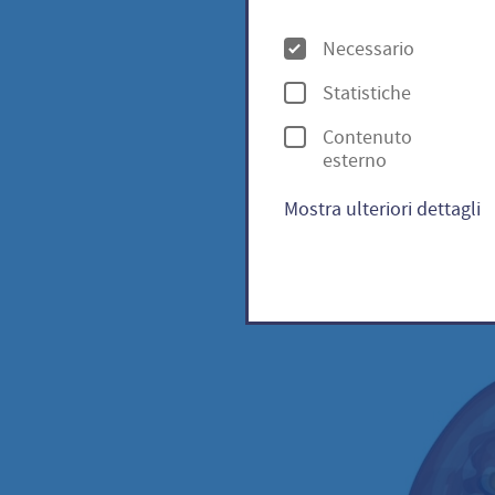
lyco
O
Necessario
p
Statistiche
z
TW 25 
Contenuto
i
esterno
o
Mostra ulteriori dettagli
n
i