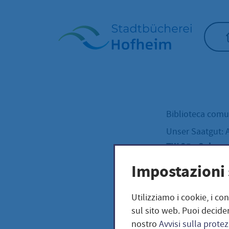
Home"
Biblioteca com
Unser Saatgut: 
TW 25 - Solanu
Impostazioni 
TW 2
Utilizziamo i cookie, i co
sul sito web. Puoi decider
nostro
Avvisi sulla protez