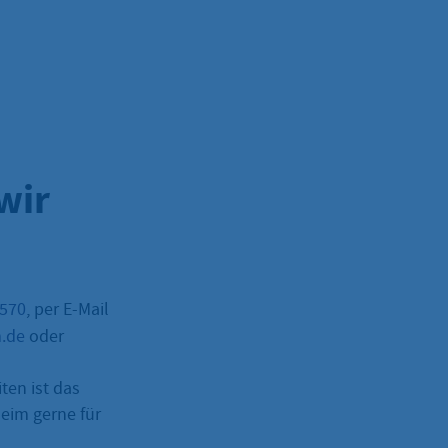
wir
–570
, per E-Mail
m.de
oder
ten ist das
eim gerne für