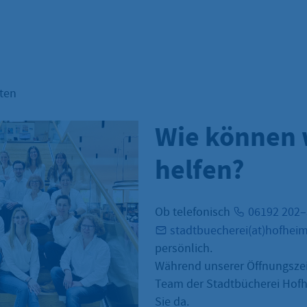
hten
Wie können 
helfen?
Ob telefonisch
06192 202
stadtbuecherei(at)hofhei
persönlich.
Während unserer Öffnungszei
Team der Stadtbücherei Hofh
Sie da.