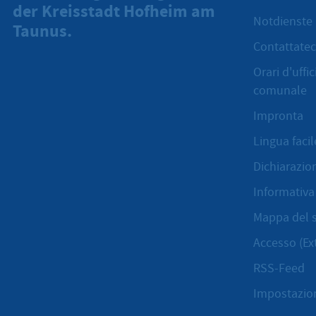
der Kreisstadt Hofheim am
Notdienste
Taunus.
Contattatec
Orari d'uffi
comunale
Impronta
Lingua facil
Dichiarazion
Informativa 
Mappa del s
Accesso (Ex
RSS-Feed
Impostazion