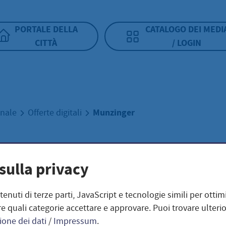
PORTALE DELLA
CATALOGO DEI MEDI
CITTÀ
/ LOGIN
Munzinger
unale
Offerte digitali
zinger
sulla privacy
ntenuti di terze parti, JavaScript e tecnologie simili per otti
e quali categorie accettare e approvare. Puoi trovare ulterio
DUDEN Sprachwisse
ione dei dati
/
Impressum
.