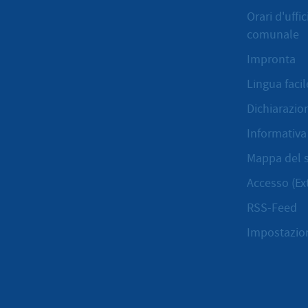
Orari d'uffi
comunale
Impronta
Lingua facil
Dichiarazion
Informativa 
Mappa del s
Accesso (Ex
RSS-Feed
Impostazion