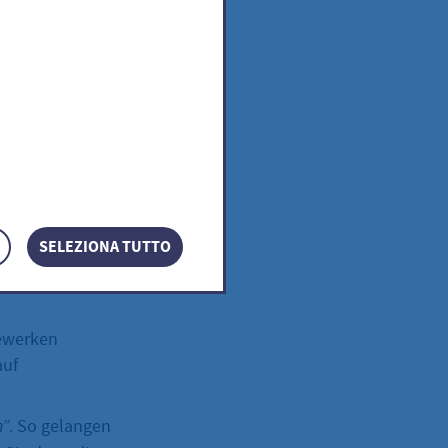
im
ei Hofheim
kostenfrei auf
wissen Schule
SELEZIONA TUTTO
chwissen &
gewerken
auf
n”
. So gelangen