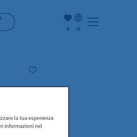
(Mio) Hofheim:
A
0
IT
Selezione della lingua: It
mizzare la tua esperienza
ri informazioni nel
n &