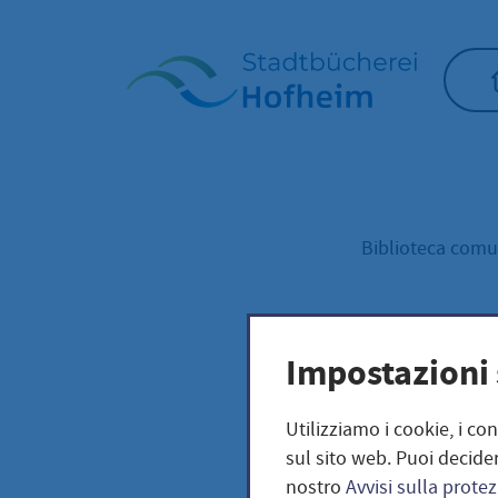
Home"
Biblioteca com
Mun
Impostazioni 
Utilizziamo i cookie, i co
sul sito web. Puoi decider
nostro
Avvisi sulla protez