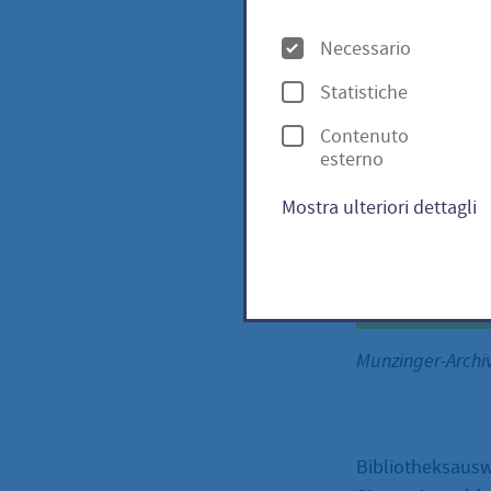
O
Necessario
p
Statistiche
z
Contenuto
i
esterno
o
Mostra ulteriori dettagli
n
i
Munzinger-Arch
Bibliotheksausw