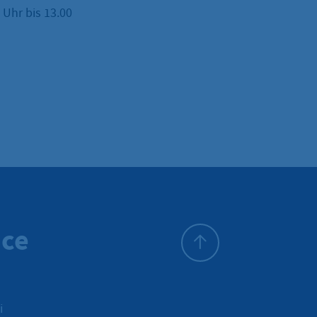
Uhr bis 13.00
ice
All'inizio della pagina
i