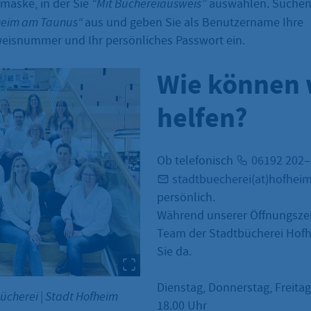
maske, in der Sie
“Mit Büchereiausweis”
auswählen. Suchen 
heim am Taunus“
aus und geben Sie als Benutzername Ihre
eisnummer und Ihr persönliches Passwort ein.
Wie können 
helfen?
Ob telefonisch
06192 202
stadtbuecherei(at)hofhei
persönlich.
Während unserer Öffnungszei
Team der Stadtbücherei Hofh
Sie da.
Dienstag, Donnerstag, Freitag
bücherei
|
Stadt Hofheim
18.00 Uhr