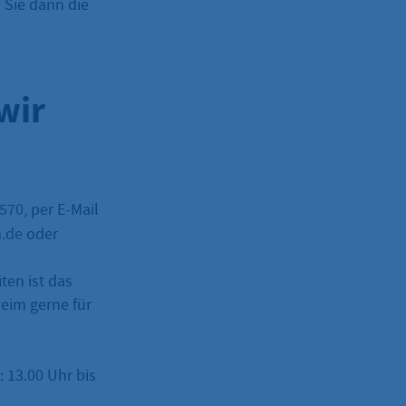
Sie dann die
wir
–570
, per E-Mail
m.de
oder
ten ist das
eim gerne für
: 13.00 Uhr bis