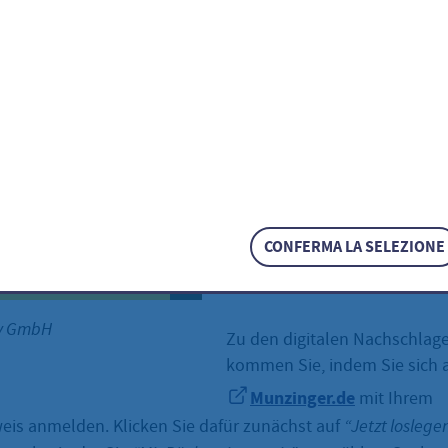
Basiswissen Schule 
Munzinger-Archiv
Leser*innen der Stadtbücher
können über das
Munzinger Online-Portal
DUDEN Sprachwissen & Basis
zugreifen.
CONFERMA LA SELEZIONE
Wie können Sie DUDEN Spra
Basiswissen Schule nutzen?
iv GmbH
Zu den digitalen Nachschla
kommen Sie, indem Sie sich 
Munzinger.de
mit Ihrem
eis anmelden. Klicken Sie dafür zunächst auf
“Jetzt loslege