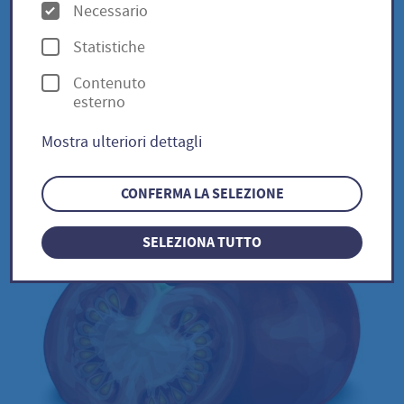
O
lycopersicum
Necessario
p
Statistiche
z
Contenuto
i
Bonner Beste / Solanum
esterno
o
lycopersicum
Mostra ulteriori dettagli
n
i
CONFERMA LA SELEZIONE
SELEZIONA TUTTO