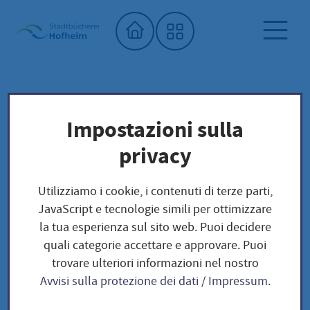
Home"
Biblioteca comunale
Biblioteca dei semi
Impostazioni sulla
Unser Saatgut: Aussaat - Ernte -
privacy
Samengewinnung
Fruchtgemüse
TOMATEN
Utilizziamo i cookie, i contenuti di terze parti,
Bonner Beste / Solanum lycopersicum
JavaScript e tecnologie simili per ottimizzare
la tua esperienza sul sito web. Puoi decidere
quali categorie accettare e approvare. Puoi
Bonner Beste /
trovare ulteriori informazioni nel nostro
Avvisi sulla protezione dei dati
/
Impressum
.
Solanum