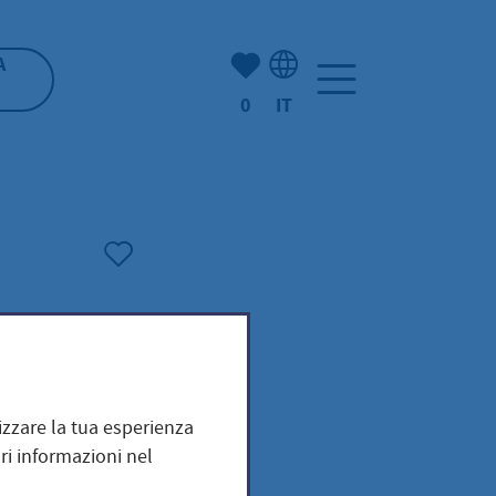
(Mio) Hofheim:
A
0
IT
Selezione della lingua: It
mizzare la tua esperienza
ri informazioni nel
trainer für