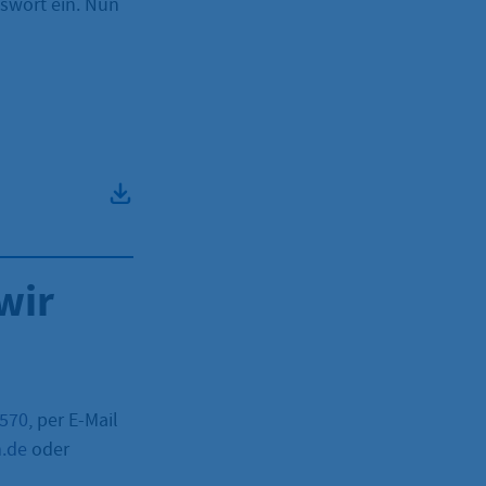
swort ein. Nun
wir
–570
, per E-Mail
m.de
oder