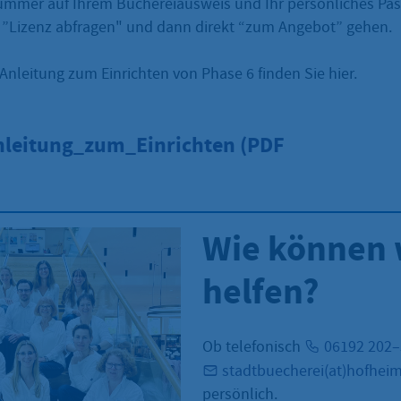
ummer auf Ihrem Büchereiausweis und Ihr persönliches Pas
 ”Lizenz abfragen" und dann direkt “zum Angebot” gehen.
e Anleitung zum Einrichten von Phase 6 finden Sie hier.
leitung_zum_Einrichten (PDF
Wie können 
helfen?
Ob telefonisch
06192 202
stadtbuecherei(at)hofhei
persönlich.