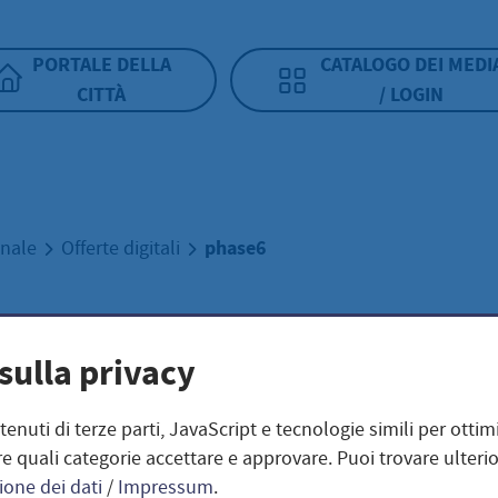
PORTALE DELLA
CATALOGO DEI MEDI
CITTÀ
/ LOGIN
phase6
unale
Offerte digitali
se6
sulla privacy
ntenuti di terze parti, JavaScript e tecnologie simili per otti
e quali categorie accettare e approvare. Puoi trovare ulterio
phase6 – Der Vokabel
ione dei dati
/
Impressum
.