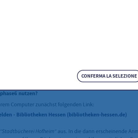
bessere Noten
Was ist phase6?
phase6 ist Deutschlands füh
Sprachtrainer, mit dem man 
systematisch lernt und im
nis verankert. phase6 bietet Vokabelsammlungen zu allen 
n an, die in enger Kooperation mit Deutschlands führende
en
CONFERMA LA SELEZIONE
en. Die Vokabelsammlungen sind exakt auf die Lehrwerke 
 phase6 nutzen?
ihrem Computer zunächst folgenden Link:
den - Bibliotheken Hessen (bibliotheken-hessen.de)
“Stadtbücherei Hofheim“
aus. In die dann erscheinende A