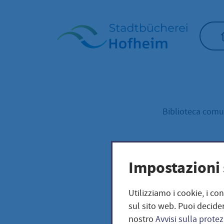
Home"
Biblioteca com
pha
Impostazioni 
Utilizziamo i cookie, i co
sul sito web. Puoi decider
nostro
Avvisi sulla protez