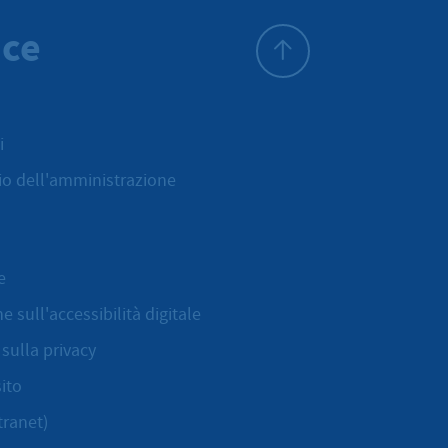
ice
All'inizio della pagina
i
cio dell'amministrazione
e
e sull'accessibilità digitale
sulla privacy
ito
tranet)