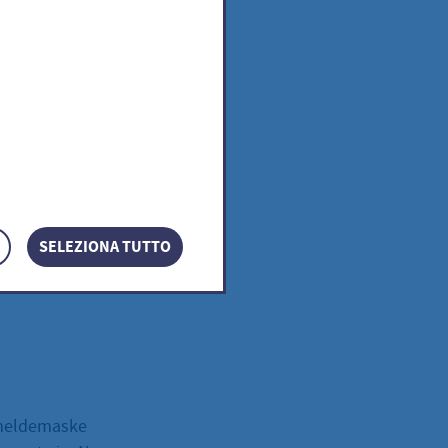
render
Vokabeln
gängigen Kurs-
n
SELEZIONA TUTTO
abgestimmt.
nmeldemaske